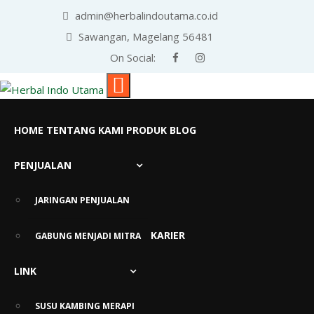
admin@herbalindoutama.co.id
Sawangan, Magelang 56481
On Social:
HOME
TENTANG KAMI
PRODUK
BLOG
PENJUALAN
Tag:
asam urat sembuh
JARINGAN PENJUALAN
KARIER
GABUNG MENJADI MITRA
LINK
SUSU KAMBING MERAPI