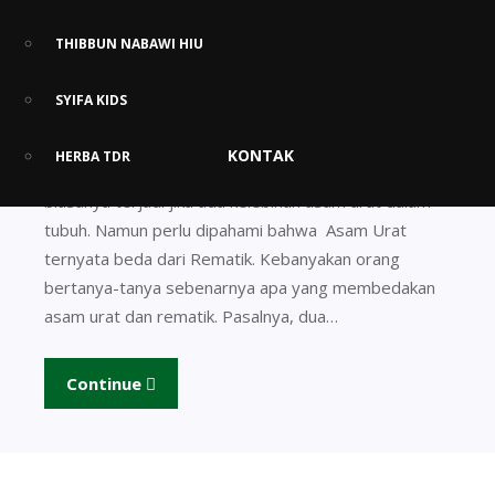
THIBBUN NABAWI HIU
Faktanya : Asam Urat Bukanlah
SYIFA KIDS
Rematik
KONTAK
HERBA TDR
Asam Urat menjadi penyakit sejuta umat di dunia
biasanya terjadi jika ada kelebihan asam urat dalam
tubuh. Namun perlu dipahami bahwa Asam Urat
ternyata beda dari Rematik. Kebanyakan orang
bertanya-tanya sebenarnya apa yang membedakan
asam urat dan rematik. Pasalnya, dua…
Continue