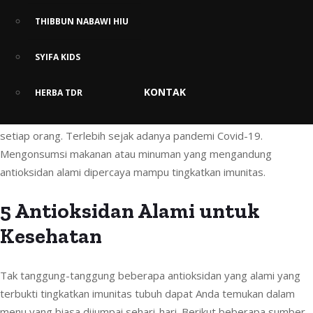
THIBBUN NABAWI HIU
Tingkatkan Imunitas dengan
SYIFA KIDS
Sumber Antioksidan Alami
KONTAK
HERBA TDR
Meningkatkan imunitas tubuh saat ini sudah menjadi kebutuhan
setiap orang. Terlebih sejak adanya pandemi Covid-19.
Mengonsumsi makanan atau minuman yang mengandung
antioksidan alami dipercaya mampu tingkatkan imunitas.
5 Antioksidan Alami untuk
Kesehatan
Tak tanggung-tanggung beberapa antioksidan yang alami yang
terbukti tingkatkan imunitas tubuh dapat Anda temukan dalam
menu yang biasa dijumpai sehari-hari. Berikut beberapa sumber