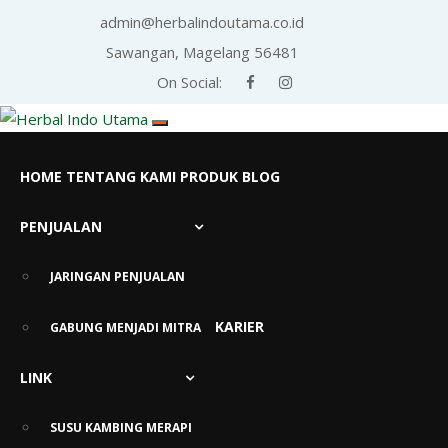
admin@herbalindoutama.co.id
Sawangan, Magelang 56481
On Social:
HOME
TENTANG KAMI
PRODUK
BLOG
PENJUALAN
Info Sehat Herbal Indo
Utama
JARINGAN PENJUALAN
KARIER
GABUNG MENJADI MITRA
LINK
SUSU KAMBING MERAPI