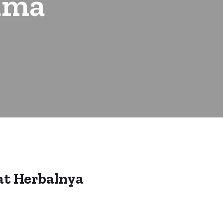
ama
at Herbalnya