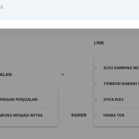
81
LINK
SUSU KAMBING ME
UALAN
THIBBUN NABAWI 
ARINGAN PENJUALAN
SYIFA KIDS
KARIER
ABUNG MENJADI MITRA
HERBA TDR