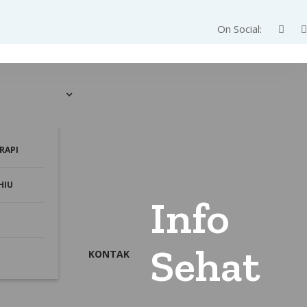
On Social:
RAPI
HIU
Info
Sehat
KONTAK