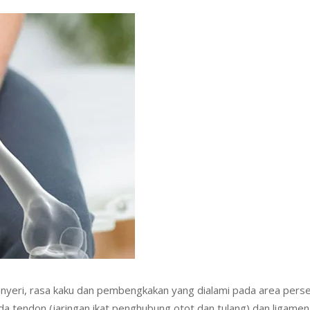
eri, rasa kaku dan pembengkakan yang dialami pada area persend
pada tendon (jaringan ikat penghubung otot dan tulang) dan ligame