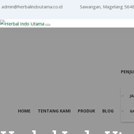
admin@herbalindoutama.co.id
Sawangan, Magelang 564
PENJ
J
HOME
TENTANG KAMI
PRODUK
BLOG
G