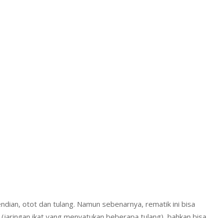
ian, otot dan tulang. Namun sebenarnya, rematik ini bisa
n (jaringan ikat yang menyatukan beberapa tulang), bahkan bisa