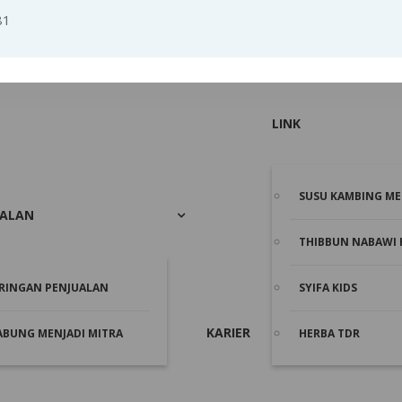
81
LINK
SUSU KAMBING ME
UALAN
THIBBUN NABAWI 
ARINGAN PENJUALAN
SYIFA KIDS
KARIER
ABUNG MENJADI MITRA
HERBA TDR