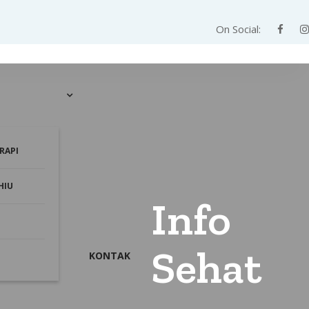
On Social:
RAPI
HIU
Info
Sehat
KONTAK