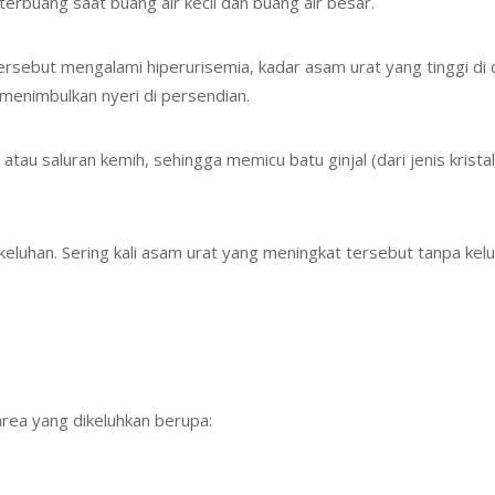
erbuang saat buang air kecil dan buang air besar.
sebut mengalami hiperurisemia, kadar asam urat yang tinggi di d
menimbulkan nyeri di persendian.
tau saluran kemih, sehingga memicu batu ginjal (dari jenis krista
eluhan. Sering kali asam urat yang meningkat tersebut tanpa kelu
area yang dikeluhkan berupa: