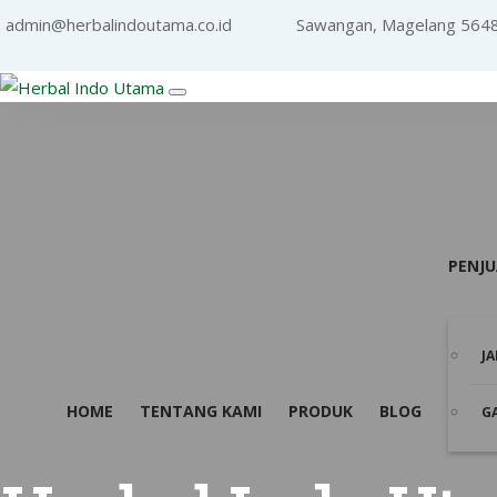
admin@herbalindoutama.co.id
Sawangan, Magelang 564
PENJ
J
HOME
TENTANG KAMI
PRODUK
BLOG
G