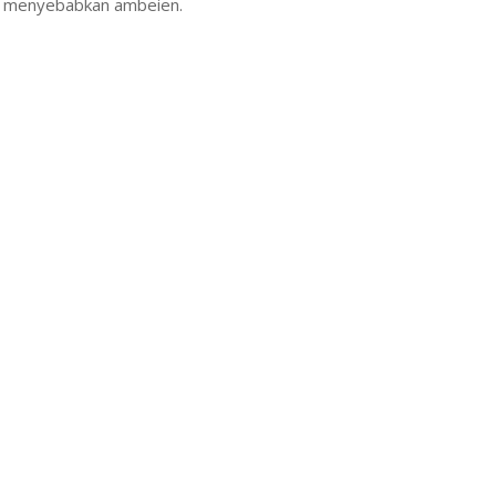
nsi menyebabkan ambeien.