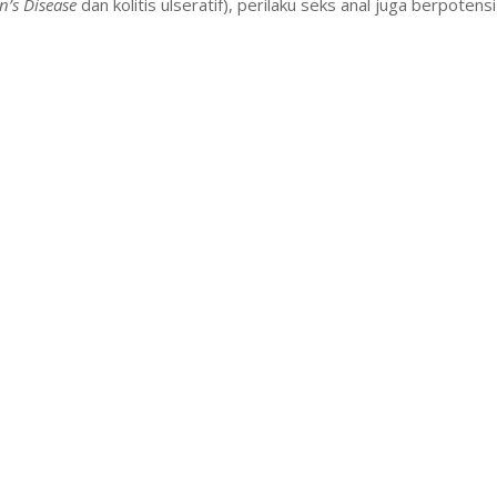
n’s Disease
dan kolitis ulseratif), perilaku seks anal juga berpote