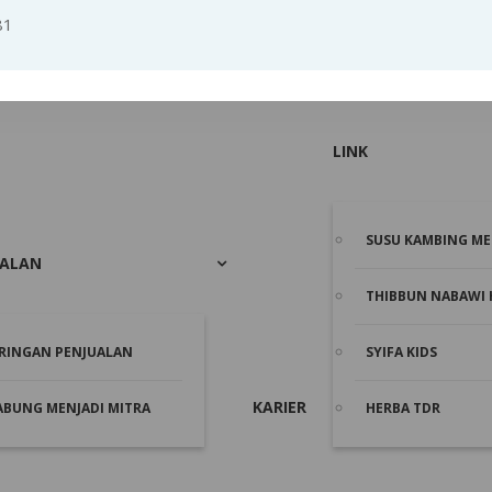
81
LINK
SUSU KAMBING ME
UALAN
THIBBUN NABAWI 
ARINGAN PENJUALAN
SYIFA KIDS
KARIER
ABUNG MENJADI MITRA
HERBA TDR