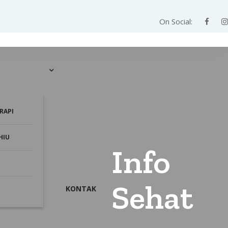
On Social:
RAPI
HIU
Info
Sehat
KONTAK