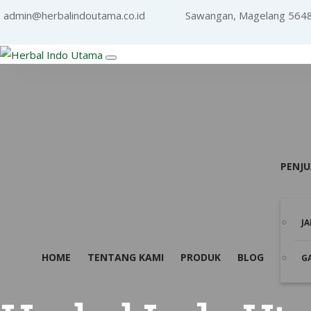
admin@herbalindoutama.co.id
Sawangan, Magelang 564
PENJ
J
HOME
TENTANG KAMI
PRODUK
BLOG
G