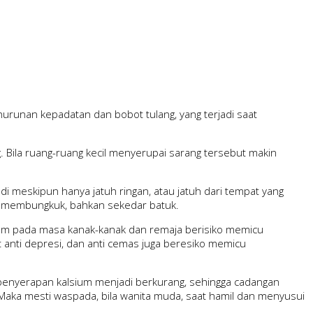
urunan kepadatan dan bobot tulang, yang terjadi saat
. Bila ruang-ruang kecil menyerupai sarang tersebut makin
adi meskipun hanya jatuh ringan, atau jatuh dari tempat yang
n, membungkuk, bahkan sekedar batuk.
ium pada masa kanak-kanak dan remaja berisiko memicu
at anti depresi, dan anti cemas juga beresiko memicu
penyerapan kalsium menjadi berkurang, sehingga cadangan
 Maka mesti waspada, bila wanita muda, saat hamil dan menyusui