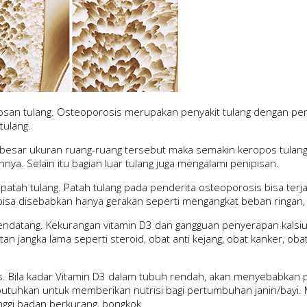
osan tulang. Osteoporosis merupakan penyakit tulang dengan pen
tulang.
in besar ukuran ruang-ruang tersebut maka semakin keropos tulang
a. Selain itu bagian luar tulang juga mengalami penipisan.
i patah tulang. Patah tulang pada penderita osteoporosis bisa terj
ng bisa disebabkan hanya gerakan seperti mengangkat beban ringa
mendatang. Kekurangan vitamin D3 dan gangguan penyerapan kals
an jangka lama seperti steroid, obat anti kejang, obat kanker, ob
. Bila kadar Vitamin D3 dalam tubuh rendah, akan menyebabkan 
ibutuhkan untuk memberikan nutrisi bagi pertumbuhan janin/bayi.
tinggi badan berkurang, bongkok.