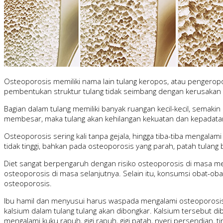
Osteoporosis memiliki nama lain tulang keropos, atau pengerop
pembentukan struktur tulang tidak seimbang dengan kerusakan 
Bagian dalam tulang memiliki banyak ruangan kecil-kecil, semak
membesar, maka tulang akan kehilangan kekuatan dan kepadatanny
Osteoporosis sering kali tanpa gejala, hingga tiba-tiba mengalam
tidak tinggi, bahkan pada osteoporosis yang parah, patah tula
Diet sangat berpengaruh dengan risiko osteoporosis di masa 
osteoporosis di masa selanjutnya. Selain itu, konsumsi obat-obat
osteoporosis.
Ibu hamil dan menyusui harus waspada mengalami osteoporosis
kalsium dalam tulang tulang akan dibongkar. Kalsium tersebut d
mengalami kuku rapuh, gigi rapuh, gigi patah, nyeri persendian, 