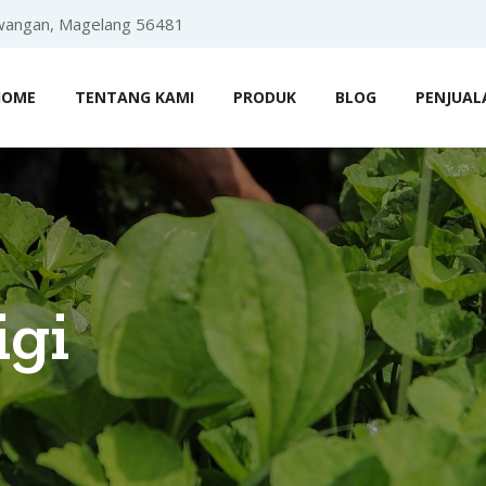
angan, Magelang 56481
HOME
TENTANG KAMI
PRODUK
BLOG
PENJUAL
igi