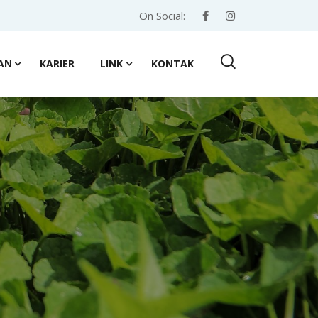
On Social:
AN
KARIER
LINK
KONTAK