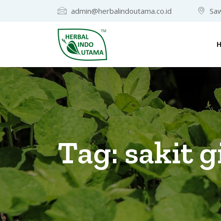
admin@herbalindoutama.co.id
Saw
Tag:
sakit g