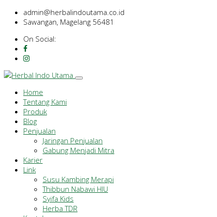
admin@herbalindoutama.co.id
Sawangan, Magelang 56481
On Social:
Home
Tentang Kami
Produk
Blog
Penjualan
Jaringan Penjualan
Gabung Menjadi Mitra
Karier
Link
Susu Kambing Merapi
Thibbun Nabawi HIU
Syifa Kids
Herba TDR