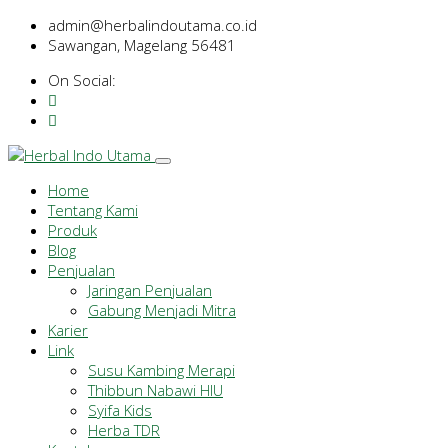
admin@herbalindoutama.co.id
Sawangan, Magelang 56481
On Social:
Home
Tentang Kami
Produk
Blog
Penjualan
Jaringan Penjualan
Gabung Menjadi Mitra
Karier
Link
Susu Kambing Merapi
Thibbun Nabawi HIU
Syifa Kids
Herba TDR