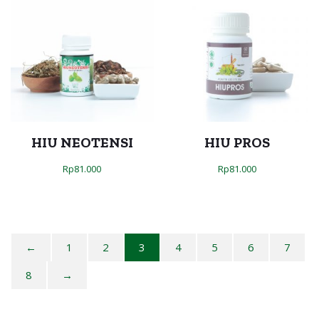
HIU NEOTENSI
HIU PROS
Rp
81.000
Rp
81.000
←
1
2
3
4
5
6
7
8
→