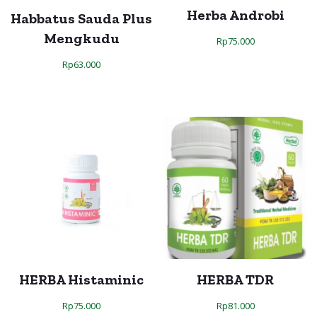
Herba Androbi
Habbatus Sauda Plus
Mengkudu
Rp
75.000
Rp
63.000
HERBA Histaminic
HERBA TDR
Rp
75.000
Rp
81.000