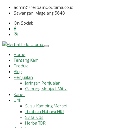
admin@herbalindoutama.co.id
Sawangan, Magelang 56481
On Social:
Home
Tentang Kami
Produk
Blog
Penjualan
Jaringan Penjualan
Gabung Menjadi Mitra
Karier
Link
Susu Kambing Merapi
Thibbun Nabawi HIU
Syifa Kids
Herba TDR