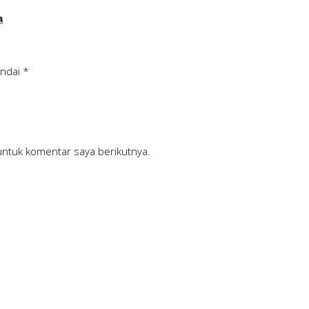
a
andai
*
untuk komentar saya berikutnya.