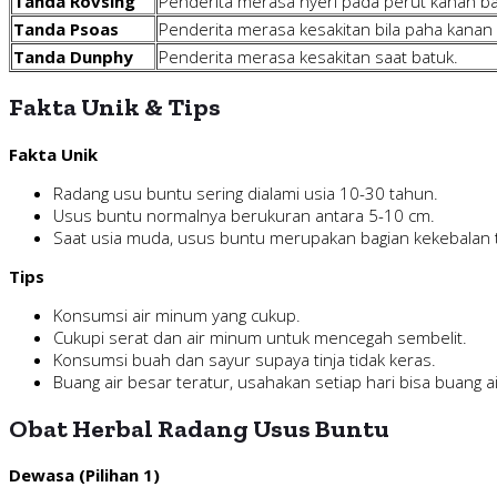
Tanda Rovsing
Penderita merasa nyeri pada perut kanan baw
Tanda Psoas
Penderita merasa kesakitan bila paha kanan d
Tanda Dunphy
Penderita merasa kesakitan saat batuk.
Fakta Unik & Tips
Fakta Unik
Radang usu buntu sering dialami usia 10-30 tahun.
Usus buntu normalnya berukuran antara 5-10 cm.
Saat usia muda, usus buntu merupakan bagian kekebalan 
Tips
Konsumsi air minum yang cukup.
Cukupi serat dan air minum untuk mencegah sembelit.
Konsumsi buah dan sayur supaya tinja tidak keras.
Buang air besar teratur, usahakan setiap hari bisa buang a
Obat Herbal Radang Usus Buntu
Dewasa (Pilihan 1)