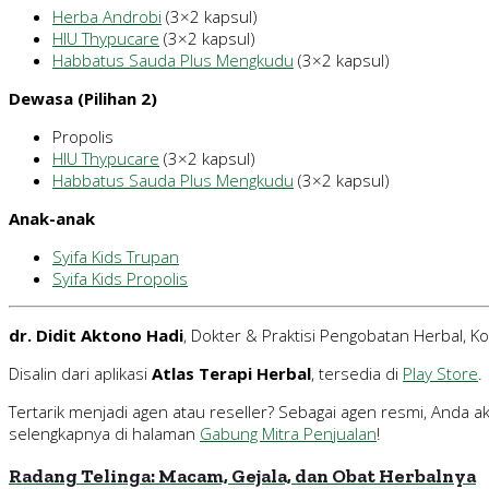
Herba Androbi
(3×2 kapsul)
HIU Thypucare
(3×2 kapsul)
Habbatus Sauda Plus Mengkudu
(3×2 kapsul)
Dewasa (Pilihan 2)
Propolis
HIU Thypucare
(3×2 kapsul)
Habbatus Sauda Plus Mengkudu
(3×2 kapsul)
Anak-anak
Syifa Kids Trupan
Syifa Kids Propolis
dr. Didit Aktono Hadi
, Dokter & Praktisi Pengobatan Herbal, 
Disalin dari aplikasi
Atlas Terapi Herbal
, tersedia di
Play Store
.
Tertarik menjadi agen atau reseller? Sebagai agen resmi, Anda
selengkapnya di halaman
Gabung Mitra Penjualan
!
Radang Telinga: Macam, Gejala, dan Obat Herbalnya