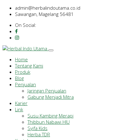
admin@herbalindoutama.co.id
Sawangan, Magelang 56481
On Social:
Home
Tentang Kami
Produk
Blog
Penjualan
Jaringan Penjualan
Gabung Menjadi Mitra
Karier
Link
Susu Kambing Merapi
Thibbun Nabawi HIU
Syifa Kids
Herba TDR