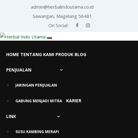
admin@herbalindoutama.co.id
Sawangan, Magelang 56481
On Social:
HOME
TENTANG KAMI
PRODUK
BLOG
PENJUALAN
Info Sehat Herbal Indo
Utama
JARINGAN PENJUALAN
KARIER
GABUNG MENJADI MITRA
LINK
SUSU KAMBING MERAPI