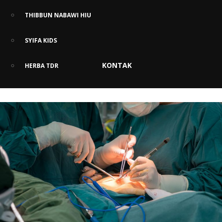
THIBBUN NABAWI HIU
Pemulihan Pasca Operasi:
SYIFA KIDS
Gejala, Tips, dan Obat Herbalnya
KONTAK
HERBA TDR
Oleh
dr. Didit Aktono Hadi
— Rabu, 6 Agustus 2025