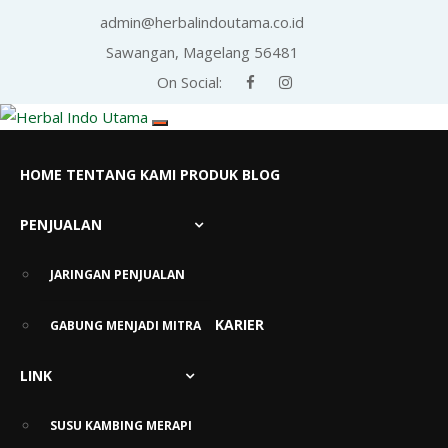
admin@herbalindoutama.co.id
Sawangan, Magelang 56481
On Social:
HOME
TENTANG KAMI
PRODUK
BLOG
PENJUALAN
Info Sehat Herbal Indo
Utama
JARINGAN PENJUALAN
KARIER
GABUNG MENJADI MITRA
LINK
SUSU KAMBING MERAPI