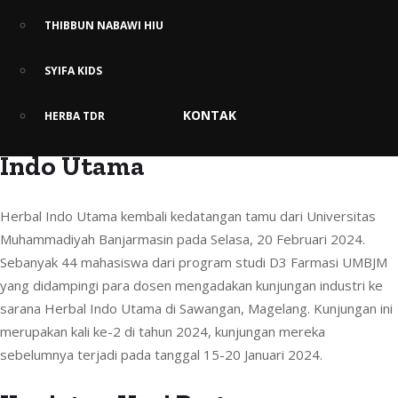
THIBBUN NABAWI HIU
Mengintip Kegiatan Mahasiswa
SYIFA KIDS
D3 Farmasi UMBJM saat
KONTAK
HERBA TDR
Kunjungan Industri ke Herbal
Indo Utama
Herbal Indo Utama kembali kedatangan tamu dari Universitas
Muhammadiyah Banjarmasin pada Selasa, 20 Februari 2024.
Sebanyak 44 mahasiswa dari program studi D3 Farmasi UMBJM
yang didampingi para dosen mengadakan kunjungan industri ke
sarana Herbal Indo Utama di Sawangan, Magelang. Kunjungan ini
merupakan kali ke-2 di tahun 2024, kunjungan mereka
sebelumnya terjadi pada tanggal 15-20 Januari 2024.