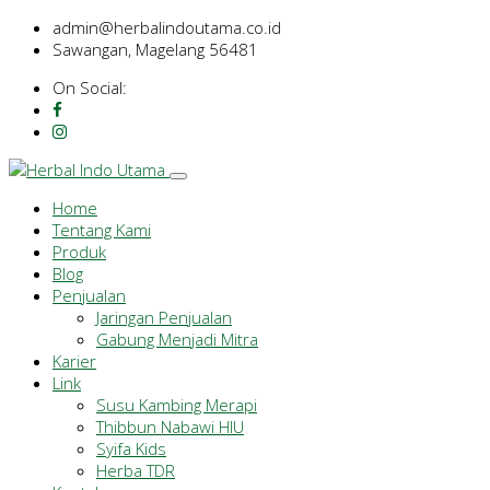
admin@herbalindoutama.co.id
Sawangan, Magelang 56481
On Social:
Home
Tentang Kami
Produk
Blog
Penjualan
Jaringan Penjualan
Gabung Menjadi Mitra
Karier
Link
Susu Kambing Merapi
Thibbun Nabawi HIU
Syifa Kids
Herba TDR