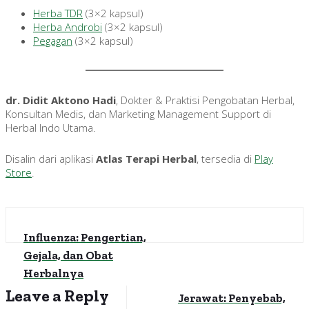
Herba TDR
(3×2 kapsul)
Herba Androbi
(3×2 kapsul)
Pegagan
(3×2 kapsul)
dr. Didit Aktono Hadi
, Dokter & Praktisi Pengobatan Herbal,
Konsultan Medis, dan Marketing Management Support di
Herbal Indo Utama.
Disalin dari aplikasi
Atlas Terapi Herbal
, tersedia di
Play
Store
.
Influenza: Pengertian,
Gejala, dan Obat
Herbalnya
Leave a Reply
Jerawat: Penyebab,