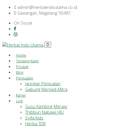
admin@herbalindoutama.co.id
Sawangan, Magelang 56481
On Social:
Home
Tentang Kami
Produk
Blog
Penjualan
Jaringan Penjualan
Gabung Menjadi Mitra
Karier
Link
Susu Kambing Merapi
Thibbun Nabawi HIU
Syifa Kids
Herba TDR