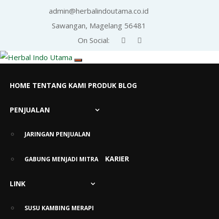
admin@herbalindoutama.co.id
Sawangan, Magelang 56481
On Social:
HOME
TENTANG KAMI
PRODUK
BLOG
PENJUALAN
Info Sehat Herbal Indo
Utama
JARINGAN PENJUALAN
KARIER
GABUNG MENJADI MITRA
LINK
SUSU KAMBING MERAPI