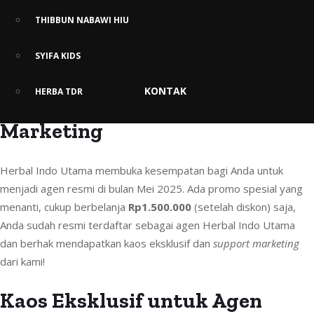
THIBBUN NABAWI HIU
Gabung Jadi Agen Herbal Indo
SYIFA KIDS
Utama di Bulan Mei 2025, Gratis
KONTAK
HERBA TDR
Kaos Eksklusif dan Support
Marketing
Herbal Indo Utama membuka kesempatan bagi Anda untuk
menjadi agen resmi di bulan Mei 2025. Ada promo spesial yang
menanti, cukup berbelanja
Rp1.500.000
(setelah diskon) saja,
Anda sudah resmi terdaftar sebagai agen Herbal Indo Utama
dan berhak mendapatkan kaos eksklusif dan
support marketing
dari kami!
Kaos Eksklusif untuk Agen