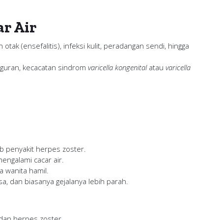
r Air
tak (ensefalitis), infeksi kulit, peradangan sendi, hingga
guran, kecacatan sindrom
varicella kongenital
atau
varicella
 penyakit herpes zoster.
engalami cacar air.
 wanita hamil.
, dan biasanya gejalanya lebih parah.
 dan herpes zoster.