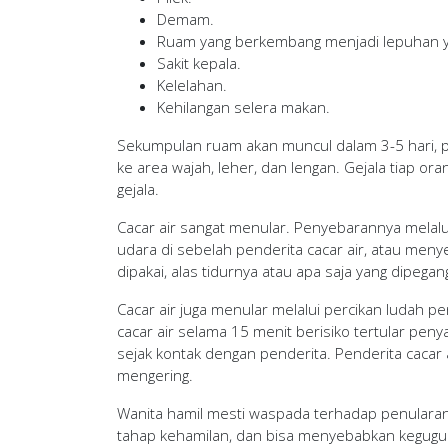
Demam.
Ruam yang berkembang menjadi lepuhan ya
Sakit kepala.
Kelelahan.
Kehilangan selera makan.
Sekumpulan ruam akan muncul dalam 3-5 hari, p
ke area wajah, leher, dan lengan. Gejala tiap or
gejala.
Cacar air sangat menular. Penyebarannya melalu
udara di sebelah penderita cacar air, atau meny
dipakai, alas tidurnya atau apa saja yang dipega
Cacar air juga menular melalui percikan ludah 
cacar air selama 15 menit berisiko tertular penya
sejak kontak dengan penderita. Penderita cacar
mengering.
Wanita hamil mesti waspada terhadap penularan 
tahap kehamilan, dan bisa menyebabkan keguguran