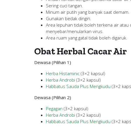
Sering cuci tangan.
Minum air putih yang banyak saat demam.
Gunakan bedak dingin.
Area lepuhan tidak boleh terkena air atau
menyebar/menularkan virus.
Area ruam yang gatal tidak boleh digaruk.
Obat Herbal Cacar Air
Dewasa (Pilihan 1)
Herba Histaminic
(3×2 kapsul)
Herba Androbi
(3×2 kapsul)
Habbatus Sauda Plus Mengkudu
(3×2 kaps
Dewasa (Pilihan 2)
Pegagan
(3×2 kapsul)
Herba Androbi
(3×2 kapsul)
Habbatus Sauda Plus Mengkudu
(3×2 kaps