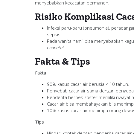
menyebabkan kecacatan permanen.
Risiko Komplikasi Caca
Infeksi paru-paru (pneumonia), peradangan o
sepsis.
Pada wanita hamil bisa menyebabkan kegu
neonatal
.
Fakta & Tips
Fakta
90% kasus cacar air berusia < 10 tahun.
Penyebab cacar air sama dengan penyebab
Penderita herpes zoster memiliki riwayat m
Cacar air bisa membahayakan bila menimpa
10% kasus cacar air menimpa orang dewasa
Tips
Hindari kontak dengan penderita cacar air