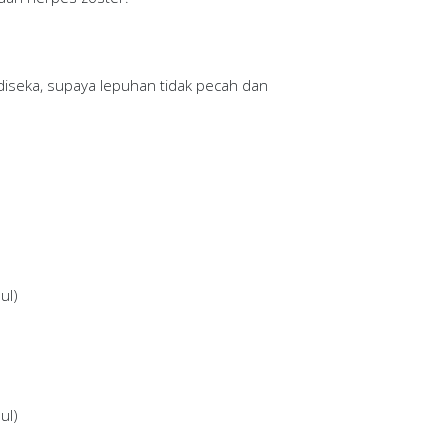
 diseka, supaya lepuhan tidak pecah dan
ul)
ul)