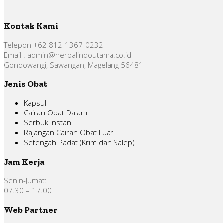
Kontak Kami
Telepon +62 812-1367-0232
Email : admin@herbalindoutama.co.id
Gondowangi, Sawangan, Magelang 56481
Jenis Obat
Kapsul
Cairan Obat Dalam
Serbuk Instan
Rajangan Cairan Obat Luar
Setengah Padat (Krim dan Salep)
Jam Kerja
Senin-Jumat:
07.30 – 17.00
Web Partner