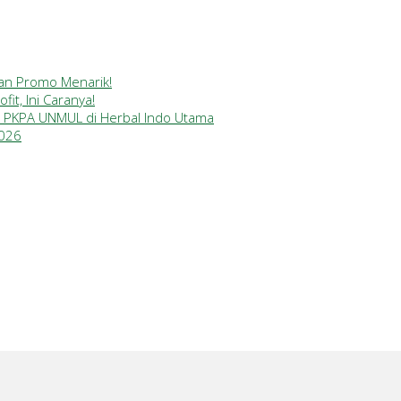
gan Promo Menarik!
it, Ini Caranya!
a PKPA UNMUL di Herbal Indo Utama
2026