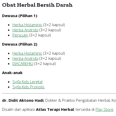
Obat Herbal Bersih Darah
Dewasa (Pilihan 1)
Herba Histaminic
(3×2 kapsul)
Herba Androbi
(3×2 kapsul)
Peniculin
(3×2 kapsul)
Dewasa (Pilihan 2)
Herba Histaminic
(3×2 kapsul)
Herba Androbi
(3×2 kapsul)
DIACAREHIU
(3×2 kapsul)
Anak-anak
Syifa Kids Lergital
Syifa Kids Propolis
dr. Didit Aktono Hadi
, Dokter & Praktisi Pengobatan Herbal, 
Disalin dari aplikasi
Atlas Terapi Herbal
, tersedia di
Play Store
.