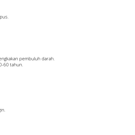
upus.
bengkakan pembuluh darah.
0-60 tahun.
in.