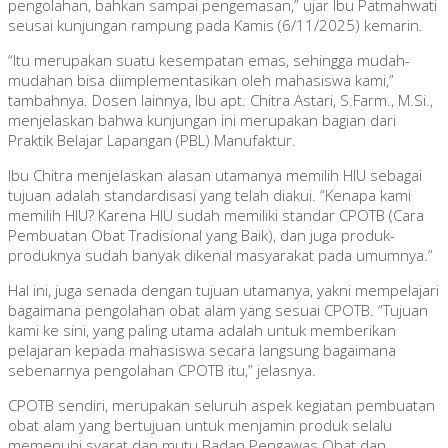
pengolahan, bahkan sampai pengemasan,” ujar Ibu Patmahwati
seusai kunjungan rampung pada Kamis (6/11/2025) kemarin.
“Itu merupakan suatu kesempatan emas, sehingga mudah-
mudahan bisa diimplementasikan oleh mahasiswa kami,”
tambahnya. Dosen lainnya, Ibu apt. Chitra Astari, S.Farm., M.Si.,
menjelaskan bahwa kunjungan ini merupakan bagian dari
Praktik Belajar Lapangan (PBL) Manufaktur.
Ibu Chitra menjelaskan alasan utamanya memilih HIU sebagai
tujuan adalah standardisasi yang telah diakui. “Kenapa kami
memilih HIU? Karena HIU sudah memiliki standar CPOTB (Cara
Pembuatan Obat Tradisional yang Baik), dan juga produk-
produknya sudah banyak dikenal masyarakat pada umumnya.”
Hal ini, juga senada dengan tujuan utamanya, yakni mempelajari
bagaimana pengolahan obat alam yang sesuai CPOTB. “Tujuan
kami ke sini, yang paling utama adalah untuk memberikan
pelajaran kepada mahasiswa secara langsung bagaimana
sebenarnya pengolahan CPOTB itu,” jelasnya.
CPOTB sendiri, merupakan seluruh aspek kegiatan pembuatan
obat alam yang bertujuan untuk menjamin produk selalu
memenuhi syarat dan mutu Badan Pengawas Obat dan