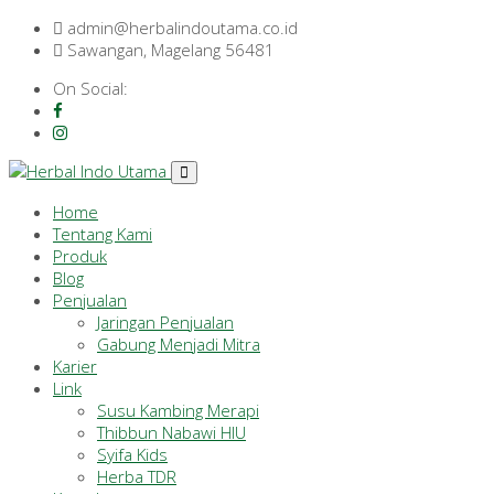
admin@herbalindoutama.co.id
Sawangan, Magelang 56481
On Social:
Home
Tentang Kami
Produk
Blog
Penjualan
Jaringan Penjualan
Gabung Menjadi Mitra
Karier
Link
Susu Kambing Merapi
Thibbun Nabawi HIU
Syifa Kids
Herba TDR