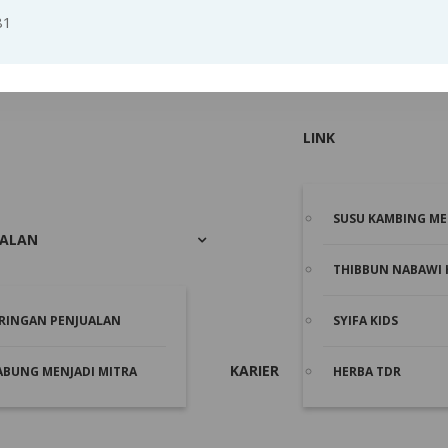
81
LINK
SUSU KAMBING ME
UALAN
THIBBUN NABAWI 
ARINGAN PENJUALAN
SYIFA KIDS
KARIER
ABUNG MENJADI MITRA
HERBA TDR