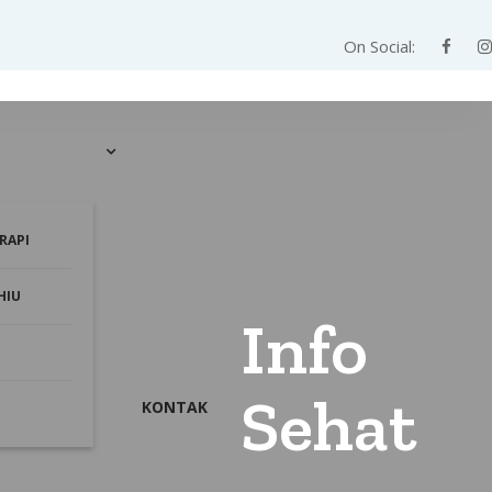
On Social:
RAPI
HIU
Info
Sehat
KONTAK