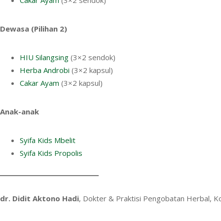
Cakar Ayam
(3×2 sendok)
Dewasa (Pilihan 2)
HIU Silangsing
(3×2 sendok)
Herba Androbi
(3×2 kapsul)
Cakar Ayam
(3×2 kapsul)
Anak-anak
Syifa Kids Mbelit
Syifa Kids Propolis
dr. Didit Aktono Hadi
, Dokter & Praktisi Pengobatan Herbal, 