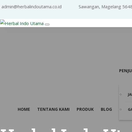
admin@herbalindoutama.co.id
Sawangan, Magelang 564
PENJ
J
HOME
TENTANG KAMI
PRODUK
BLOG
G