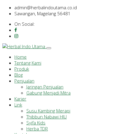
admin@herbalindoutama.co.id
Sawangan, Magelang 56481
On Social:
Home
Tentang Kami
Produk
Blog
Penjualan
Jaringan Penjualan
Gabung Menjadi Mitra
Karier
Link
Susu Kambing Merapi
Thibbun Nabawi HIU
Syifa Kids
Herba TDR