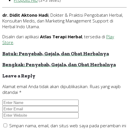
Propolis HIU
(3×3 tetes)
dr. Didit Aktono Hadi
, Dokter & Praktisi Pengobatan Herbal,
Konsultan Medis, dan Marketing Management Support di
Herbal Indo Utama.
Disalin dari aplikasi
Atlas Terapi Herbal
, tersedia di
Play
Store
.
Batuk: Penyebab, Gejala, dan Obat Herbalnya
Bengkak: Penyebab, Gejala, dan Obat Herbalnya
Leave a Reply
Alamat email Anda tidak akan dipublikasikan.
Ruas yang wajib
ditandai
*
Simpan nama, email, dan situs web saya pada peramban ini