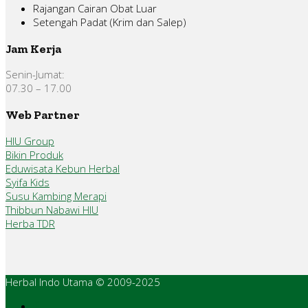
Rajangan Cairan Obat Luar
Setengah Padat (Krim dan Salep)
Jam Kerja
Senin-Jumat:
07.30 – 17.00
Web Partner
HIU Group
Bikin Produk
Eduwisata Kebun Herbal
Syifa Kids
Susu Kambing Merapi
Thibbun Nabawi HIU
Herba TDR
Herbal Indo Utama © 2009-2025