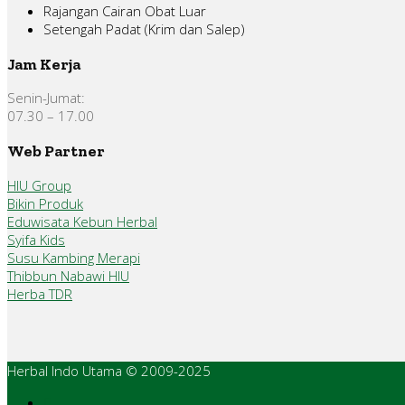
Rajangan Cairan Obat Luar
Setengah Padat (Krim dan Salep)
Jam Kerja
Senin-Jumat:
07.30 – 17.00
Web Partner
HIU Group
Bikin Produk
Eduwisata Kebun Herbal
Syifa Kids
Susu Kambing Merapi
Thibbun Nabawi HIU
Herba TDR
Herbal Indo Utama © 2009-2025