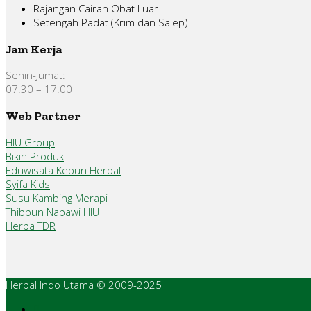
Rajangan Cairan Obat Luar
Setengah Padat (Krim dan Salep)
Jam Kerja
Senin-Jumat:
07.30 – 17.00
Web Partner
HIU Group
Bikin Produk
Eduwisata Kebun Herbal
Syifa Kids
Susu Kambing Merapi
Thibbun Nabawi HIU
Herba TDR
Herbal Indo Utama © 2009-2025