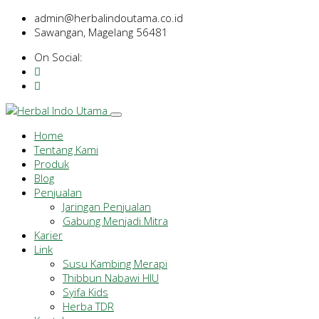
admin@herbalindoutama.co.id
Sawangan, Magelang 56481
On Social:
Home
Tentang Kami
Produk
Blog
Penjualan
Jaringan Penjualan
Gabung Menjadi Mitra
Karier
Link
Susu Kambing Merapi
Thibbun Nabawi HIU
Syifa Kids
Herba TDR