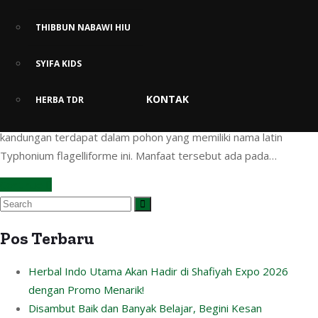
Tanaman Hias Ini Ternyata Bisa
THIBBUN NABAWI HIU
Mengobati Kanker
SYIFA KIDS
Siapa sangka bahwa tanaman hias Keladi Tikus memiliki banyak
KONTAK
manfaat untuk tubuh. Perlu diketahui bahwa banyak khasiat Keladi
HERBA TDR
Tikus, salah satunya untuk mengobati kanker. Berbagai
kandungan terdapat dalam pohon yang memiliki nama latin
Typhonium flagelliforme ini. Manfaat tersebut ada pada…
Continue
Pos Terbaru
Herbal Indo Utama Akan Hadir di Shafiyah Expo 2026
dengan Promo Menarik!
Disambut Baik dan Banyak Belajar, Begini Kesan