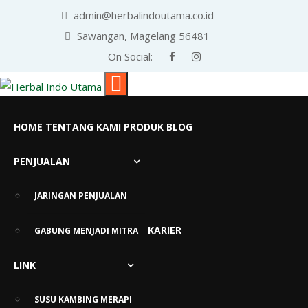
admin@herbalindoutama.co.id
Sawangan, Magelang 56481
On Social:
HOME
TENTANG KAMI
PRODUK
BLOG
PENJUALAN
Tag:
obat kanker
JARINGAN PENJUALAN
KARIER
GABUNG MENJADI MITRA
LINK
SUSU KAMBING MERAPI