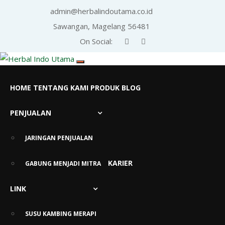
admin@herbalindoutama.co.id
Sawangan, Magelang 56481
On Social:
HOME
TENTANG KAMI
PRODUK
BLOG
PENJUALAN
Tag:
masuk angin anak
JARINGAN PENJUALAN
KARIER
GABUNG MENJADI MITRA
LINK
SUSU KAMBING MERAPI