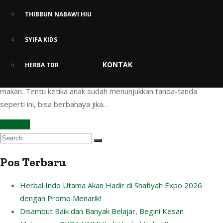
Tips Menjaga Anak Tetap Nyaman
THIBBUN NABAWI HIU
Ketika Demam
SYIFA KIDS
Menjaga anak saat demam akan sangat baik bila dilakukan oleh
KONTAK
semua Ibu. Sebab, ketika anak demam, biasanya mereka akan
HERBA TDR
merasa tidak nyaman sehingga mereka rewel dan sulit untuk
makan. Tentu ketika anak sudah menunjukkan tanda-tanda
seperti ini, bisa berbahaya jika…
Continue
Pos Terbaru
Herbal Indo Utama Akan Hadir di Shafiyah Expo 2026
dengan Promo Menarik!
Disambut Baik dan Banyak Belajar, Begini Kesan