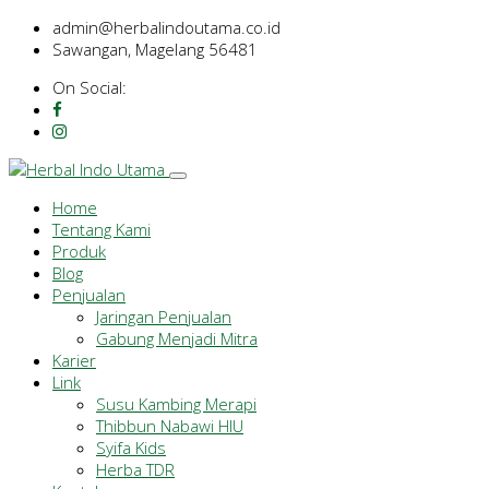
admin@herbalindoutama.co.id
Sawangan, Magelang 56481
On Social:
Home
Tentang Kami
Produk
Blog
Penjualan
Jaringan Penjualan
Gabung Menjadi Mitra
Karier
Link
Susu Kambing Merapi
Thibbun Nabawi HIU
Syifa Kids
Herba TDR